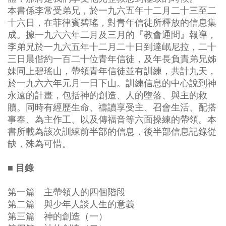
本書係李常受弟兄，於一九六五年十二月二十三至二
十六日，在菲律賓碧瑤，對青年信徒所釋放的信息集
成。據一九六六年二月及三月的『教會通問』報導，
李弟兄於一九六五年十二月二十日到達岷尼拉，二十
三日晨偕約一百二十位青年信徒，及年長負責弟兄姊
妹同上碧瑤山，帶領青年信徒並有訓練，共計九天，
於一九六六年元月一日下山。訓練信息的中心說到神
永遠的計畫，包括神的創造、人的墮落、與主的救
贖。同時有經歷生命、禱讀享受主、召會生活、配搭
事奉、為主作工、以及傳福音等六面操練的帶領。本
書所載為該次訓練前半部的信息，後半部信息記錄從
缺，殊為可惜。
■ 目錄
第一篇 主帶領人的四個階段
第二篇 與少年人談人生的意義
第三篇 神的創造（一）