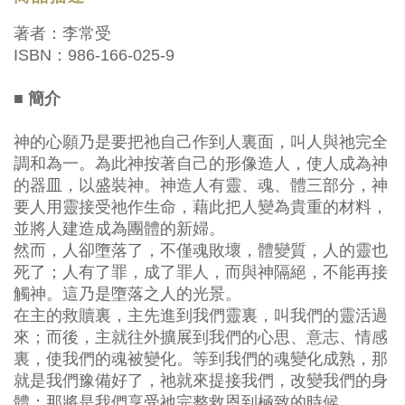
著者：李常受
ISBN：986-166-025-9
■ 簡介
神的心願乃是要把祂自己作到人裏面，叫人與祂完全
調和為一。為此神按著自己的形像造人，使人成為神
的器皿，以盛裝神。神造人有靈、魂、體三部分，神
要人用靈接受祂作生命，藉此把人變為貴重的材料，
並將人建造成為團體的新婦。
然而，人卻墮落了，不僅魂敗壞，體變質，人的靈也
死了；人有了罪，成了罪人，而與神隔絕，不能再接
觸神。這乃是墮落之人的光景。
在主的救贖裏，主先進到我們靈裏，叫我們的靈活過
來；而後，主就往外擴展到我們的心思、意志、情感
裏，使我們的魂被變化。等到我們的魂變化成熟，那
就是我們豫備好了，祂就來提接我們，改變我們的身
體；那將是我們享受祂完整救恩到極致的時候。