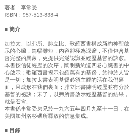
著者：李常受
ISBN：957-513-838-4
■ 簡介
加拉太、以弗所、腓立比、歌羅西書構成新約神聖啟
示的心臟，篇幅雖短，內容卻極為深邃，不僅包含基
督完整的異象，更提供完滿認識並經歷基督的訣竅。
本書按信徒經歷的次序，闡明新約這四卷心臟書的中
心啟示：歌羅西書揭示包羅萬有的基督，於神於人皆
是一切；加拉太書表明基督必須主觀的活在我們裏
面，且成形在我們裏面；腓立比書陳明經歷並有分於
基督的祕訣；末了，以弗所書啟示經歷基督的結果，
就是召會。
本書係李常受弟兄於一九六五年四月九至十一日，在
美國加州洛杉磯所釋放的信息集成。
■ 目錄