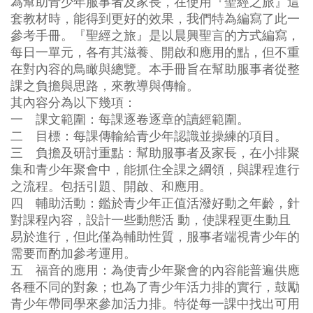
為幫助青少年服事者及家長，在使用『聖經之旅』這
套教材時，能得到更好的效果，我們特為編寫了此一
參考手冊。『聖經之旅』是以晨興聖言的方式編寫，
每日一單元，各有其滋養、開啟和應用的點，但不重
在對內容的鳥瞰與總覽。本手冊旨在幫助服事者從整
課之負擔與思路，來教導與傳輸。
其內容分為以下幾項：
一 課文範圍：每課逐卷逐章的讀經範圍。
二 目標：每課傳輸給青少年認識並操練的項目。
三 負擔及研討重點：幫助服事者及家長，在小排聚
集和青少年聚會中，能抓住全課之綱領，與課程進行
之流程。包括引題、開啟、和應用。
四 輔助活動：鑑於青少年正值活潑好動之年齡，針
對課程內容，設計一些動態活 動，使課程更生動且
易於進行，但此僅為輔助性質，服事者端視青少年的
需要而酌加參考運用。
五 福音的應用：為使青少年聚會的內容能普遍供應
各種不同的對象；也為了青少年活力排的實行，鼓勵
青少年帶同學來參加活力排。特從每一課中找出可用