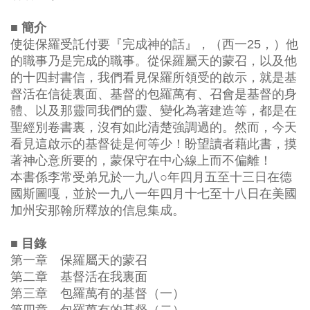
■ 簡介
使徒保羅受託付要『完成神的話』，（西一25，）他
的職事乃是完成的職事。從保羅屬天的蒙召，以及他
的十四封書信，我們看見保羅所領受的啟示，就是基
督活在信徒裏面、基督的包羅萬有、召會是基督的身
體、以及那靈同我們的靈、變化為著建造等，都是在
聖經別卷書裏，沒有如此清楚強調過的。然而，今天
看見這啟示的基督徒是何等少！盼望讀者藉此書，摸
著神心意所要的，蒙保守在中心線上而不偏離！
本書係李常受弟兄於一九八○年四月五至十三日在德
國斯圖嘎，並於一九八一年四月十七至十八日在美國
加州安那翰所釋放的信息集成。
■ 目錄
第一章 保羅屬天的蒙召
第二章 基督活在我裏面
第三章 包羅萬有的基督（一）