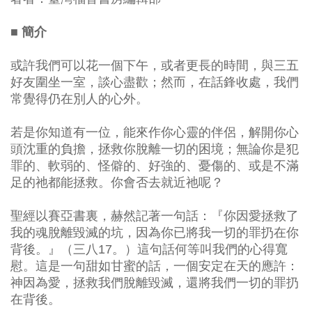
■ 簡介
或許我們可以花一個下午，或者更長的時間，與三五
好友圍坐一室，談心盡歡；然而，在話鋒收處，我們
常覺得仍在別人的心外。
若是你知道有一位，能來作你心靈的伴侶，解開你心
頭沈重的負擔，拯救你脫離一切的困境；無論你是犯
罪的、軟弱的、怪僻的、好強的、憂傷的、或是不滿
足的祂都能拯救。你會否去就近祂呢？
聖經以賽亞書裏，赫然記著一句話：『你因愛拯救了
我的魂脫離毀滅的坑，因為你已將我一切的罪扔在你
背後。』（三八17。）這句話何等叫我們的心得寬
慰。這是一句甜如甘蜜的話，一個安定在天的應許：
神因為愛，拯救我們脫離毀滅，還將我們一切的罪扔
在背後。