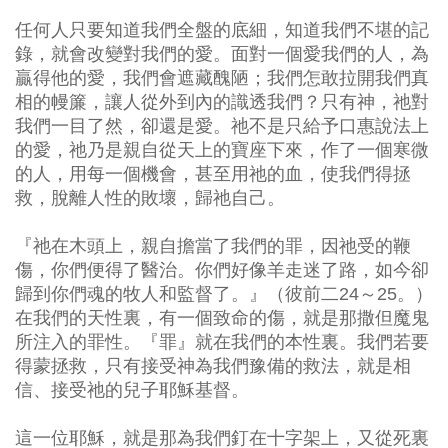
任何人只要知道我們全盤的底細，知道我們不堪的記
錄，就會改變對我們的愛。面對一個愛我們的人，為
贏得他的愛，我們會遮藏醜陋；我們怎敢拉開我們真
相的幔簾，讓人從外到內的識透我們？只有神，祂對
我們一目了然，卻還是愛。祂不是只給予口惠說法上
的愛，祂乃是親自從天上的寶座下來，作了一個寒微
的人，用每一個機會，甚至用祂的血，使我們得拯
救，脫離人性的敗壞，歸祂自己。
『祂在木頭上，親自擔當了我們的罪，因祂受的鞭
傷，你們便得了醫治。你們好像羊走迷了路，如今卻
歸到你們魂的牧人和監督了。』（彼前二24～25。）
在我們的天性裏，有一個致命的傷，就是那撒但魔鬼
所注入的罪性。『罪』就在我們的本性裏。我們若要
得蒙拯救，只有接受神為我們豫備的救法，就是相
信、接受祂的兒子耶穌基督。
這一位耶穌，就是那為我們釘在十字架上，又從死裏