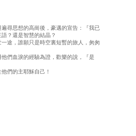
與遍尋思想的高崗後，豪邁的宣告：『我已
狂語？還是智慧的結晶？
世一途，誰願只是時空裏短暫的旅人，匆匆
用他們血淚的經驗為證，歡樂的說，『是
住他們的主耶穌自己！