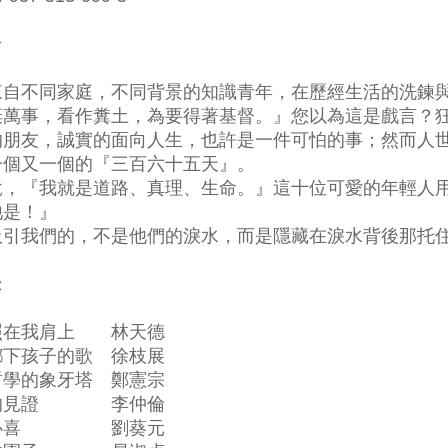
介
來自不同家庭，不同背景的知識青年，在歷經生活的洗鍊
棄萬事，看作糞土，為要得著基督。』您以為這是戲言？
的朋友，誠實的面向人生，也許是一件可怕的事；然而人
一個又一個的『三百六十五天』。
說，『我就是道路、真理、生命。』這十位可愛的年輕人
祂是！』
吸引我們的，不是他們的淚水，而是隱藏在淚水背後那托
錄
照在我肩上 林天德
鄉下孩子的歌 徐枝展
哲學的象牙塔 鄭憲宗
的見證 李仲倫
獵心喜 劉葵元