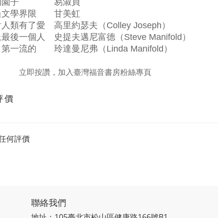
的園子 易淑貞
過文學界限 甘美虹
人類有了愛 高里約瑟夫（Colley Joseph）
最後一個人 史提夫邁尼富德（Steve Manifold）
第一流的 玲達曼尼弗（Linda Manifold）
立即按讚，加入臺灣福音書房粉絲專頁
評價
任何評價
聯絡我們
地址：105臺北市松山區健康路166號B1