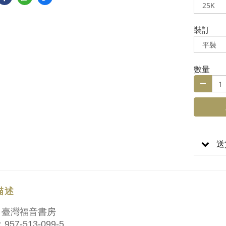
裝訂
數量
送
描述
：臺灣福音書房
957-513-099-5