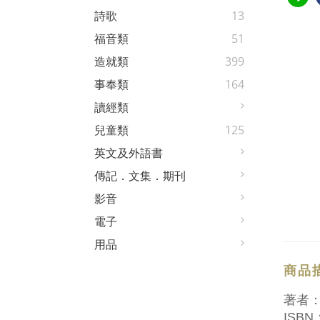
詩歌
13
福音類
51
造就類
399
事奉類
164
讀經類
兒童類
125
英文及外語書
傳記．文集．期刊
影音
電子
用品
商品
著者
ISBN：