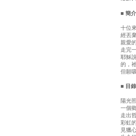
■ 簡
十位
經丟
親愛
走完
耶穌
的，
但願
■ 目
陽光
一個
走出
彩虹
見