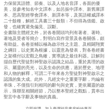
力保留其語體、節奏、以及人地名音譯，各面的優
美，並參考知名中文譯本，如呂振中譯本、新舊庫譯
本、思高聖經學會譯本、新譯本等，及英語權威譯本
二十餘種，解經工具書三十餘類﹔不但得為借鑑、啟
發，也確實避免偏見、誤斷。
全書除主體經文外，於各卷開頭均列有著者、著時、
著地及受者等簡介，對明白寫作背景及各卷關係，頗
有助益。各卷並輔以極為啟示性之主題、及精闢翔實
之綱目，以史實為根據，以靈意為發表，對各卷經書
之架構付以宏觀之鳥瞰，實導讀之最佳利器。註解則
擷自歷代聖徒對神聖啟示認識之結晶，重於真理的啟
示、屬靈的亮光，以及生命的供應，過於歷史、地理
和人物的解釋，可謂二千年來各方聖徒對神聖啟示之
認識的集大成。此外，凡經文中之重要字辭，均編有
串珠，不僅指引到相同的辭句與史實，更依屬靈的啟
示，珠聯至相關經節，乃以整本聖經之觀點，貫串出
聖言中各字辭及事物的真義。
立即按讚，加入臺灣福音書房粉絲專頁