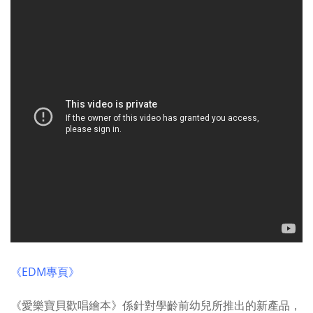
《EDM專頁》
《愛樂寶貝歡唱繪本》係針對學齡前幼兒所推出的新產品，