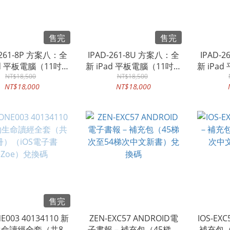
售完
售完
-261-8P 方案八：全
IPAD-261-8U 方案八：全
IPAD-
ad 平板電腦（11吋粉
新 iPad 平板電腦（11吋藍
新 iPa
56GB，代裝超值數
NT$18,500
色，256GB，代裝超值數
NT$18,500
色，25
NT$18,000
NT$18,000
位內容）
位內容）
售完
E003 40134110 新
ZEN-EXC57 ANDROID電
IOS-EX
命讀經全套（共89
子書報－補充包（45梯次
補充包（