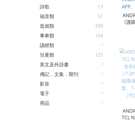
詩歌
13
AND
福音類
51
《護
造就類
399
NXTPA
事奉類
164
全彩
讀經類
殼、
兒童類
125
AND
APP
英文及外語書
傳記．文集．期刊
影音
電子
用品
AND
TCL N
全彩
（7.2