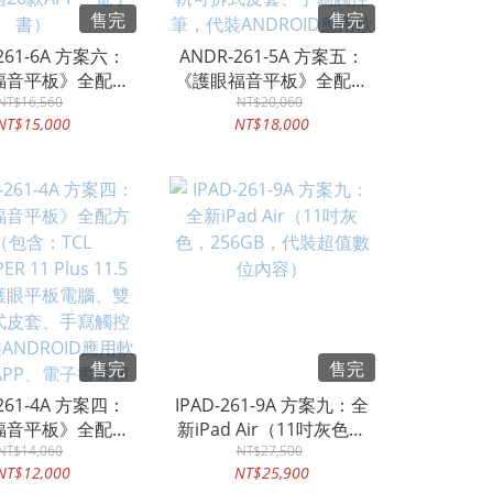
售完
售完
261-6A 方案六：
ANDR-261-5A 方案五：
福音平板》全配方
《護眼福音平板》全配方
本款，包含：TCL
NT$16,560
案（加裝數位呈現版全套
NT$20,060
NT$15,000
NT$18,000
PER 14 全彩護眼平
電子書，包含：TCL
、原廠保護殼、手
NXTPAPER 11 Plus 11.5
，代裝ANDROID
吋全彩護眼平板電腦、雙
26款APP、電子
軌可拆式皮套、手寫觸控
書）
筆，代裝ANDROID應用軟
體26款APP、電子書及數
位呈現版全套超值數位內
容）
售完
售完
261-4A 方案四：
IPAD-261-9A 方案九：全
福音平板》全配方
新iPad Air（11吋灰色，
（包含：TCL
NT$14,060
256GB，代裝超值數位內
NT$27,500
NT$12,000
NT$25,900
ER 11 Plus 11.5
容）