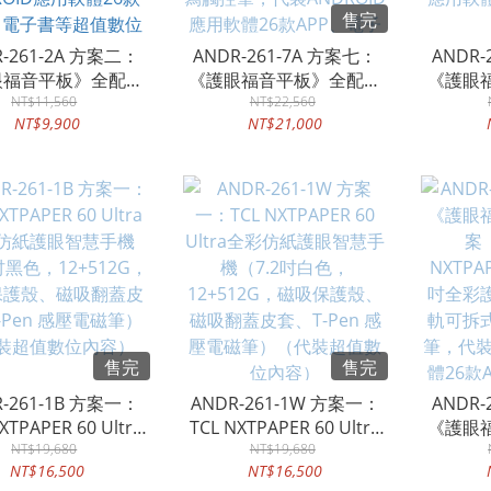
售完
R-261-2A 方案二：
ANDR-261-7A 方案七：
ANDR-
眼福音平板》全配方
《護眼福音平板》全配方
《護眼
案（包含：TCL
NT$11,560
案（加裝數位呈現版全套
NT$22,560
案（基
NT$9,900
NT$21,000
PER 11 Gen2 11吋
電子書，包含：TCL
NXTPA
護眼平板電腦、保護
NXTPAPER 14 全彩護眼平
板電腦
手寫觸控筆，代裝
板電腦、原廠保護殼、手
寫觸控筆
ROID應用軟體26款
寫觸控筆，代裝ANDROID
應用軟體
、電子書等超值數位
應用軟體26款APP、電子
內容）
書及數位呈現版全套超值
數位內容）
售完
售完
R-261-1B 方案一：
ANDR-261-1W 方案一：
ANDR-
XTPAPER 60 Ultra
TCL NXTPAPER 60 Ultra
《護眼
仿紙護眼智慧手機
NT$19,680
全彩仿紙護眼智慧手機
NT$19,680
案
NT$16,500
NT$16,500
吋黑色，12+512G，
（7.2吋白色，12+512G，
NXTPAP