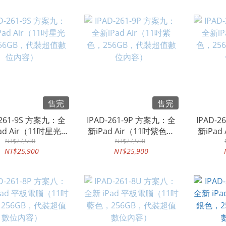
保護殼、磁吸翻蓋皮
磁吸保護殼、磁吸翻蓋皮
吋全彩
-Pen 感壓電磁筆）
套、T-Pen 感壓電磁筆）
軌可拆
裝超值數位內容）
（代裝超值數位內容）
筆，代裝
體26款
值
售完
售完
-261-9S 方案九：全
IPAD-261-9P 方案九：全
IPAD-
ad Air（11吋星光
新iPad Air（11吋紫色，
新iPad
56GB，代裝超值數
NT$27,500
256GB，代裝超值數位內
NT$27,500
256G
NT$25,900
NT$25,900
位內容）
容）