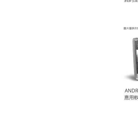
冊）（
ANDR
應用
（