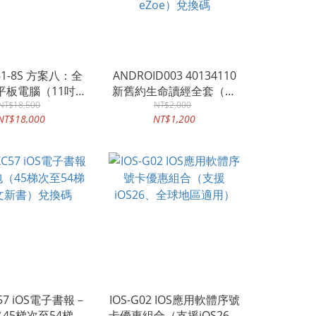
261-8S 方案八：全
ANDROID003 40134110
d 平板電腦（11吋銀
新舊約生命讀經全套（共
6GB，代裝超值數
NT$18,500
89冊）（ANDROID電子書
NT$2,000
NT$18,000
NT$1,200
位內容）
eZoe）兌換碼
C57 iOS電子書報－
IOS-G02 IOS應用軟體序號
45梯次至54梯次
卡優惠組合（支援iOS26、