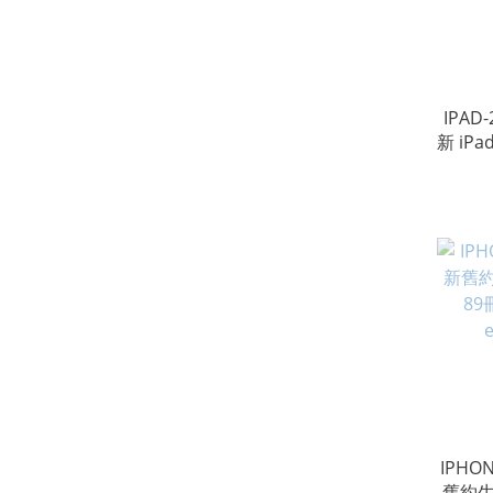
IPAD
新 iP
色，2
IPHON
舊約生