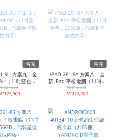
護眼平板電腦、雙
式皮套、手寫觸控
ANDROID應用軟
APP、電子書等超
數位內容）
售完
售完
261-9U 方案九：全
IPAD-261-8Y 方案八：全
 Air（11吋藍色，
新 iPad 平板電腦（11吋黃
B，代裝超值數位內
NT$27,500
色，256GB，代裝超值數
NT$18,500
NT$25,900
NT$18,000
容）
位內容）