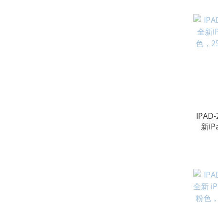
磁吸
套、T
（代
IPAD
新iP
色，2