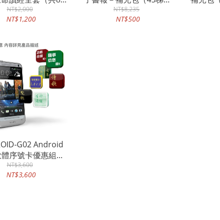
iOS電子書eZoe）
NT$2,000
至54梯次中文新書）兌換
NT$8,235
中文
NT$1,200
NT$500
兌換碼
碼
OID-G02 Android
軟體序號卡優惠組合
全球地區適用）
NT$3,600
NT$3,600