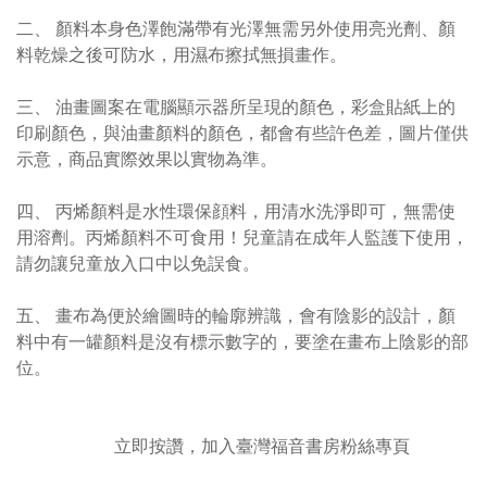
二、 顏料本身色澤飽滿帶有光澤無需另外使用亮光劑、顏
料乾燥之後可防水，用濕布擦拭無損畫作。
三、 油畫圖案在電腦顯示器所呈現的顏色，彩盒貼紙上的
印刷顏色，與油畫顏料的顏色，都會有些許色差，圖片僅供
示意，商品實際效果以實物為準。
四、 丙烯顏料是水性環保顔料，用清水洗淨即可，無需使
用溶劑。丙烯顏料不可食用！兒童請在成年人監護下使用，
請勿讓兒童放入口中以免誤食。
五、 畫布為便於繪圖時的輪廓辨識，會有陰影的設計，顏
料中有一罐顏料是沒有標示數字的，要塗在畫布上陰影的部
位。
立即按讚，加入臺灣福音書房粉絲專頁