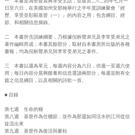
一 本書是為聖徒晨興享受主話，並復習二○二四年七月一
日至六日，在美國加州安那翰舉行之半年度訓練聚會『經
歷、享受並彰顯基督（一）』的內容之用；包含綱目、經
節、和相關信息摘錄。
二 本書所含訓練綱要，乃根據倪柝聲弟兄及李常受弟兄之
著作編輯而成；本書其餘部分，取材自本書房所出版的各種
書報，均為倪柝聲弟兄與李常受弟兄之著作。
三 本書以週為單元，每週內容分為六日，供週一至週六使
用；每日內容分晨興餧養和信息選讀兩部分，每週並附有全
篇之信息綱目，以及相關的詩歌一首。
■ 目錄
第七週 生命的糧
第八週 基督作為住棚節，並作為那靈如同活水的江河從信
徒流出來
第九週 基督作為復活與麥粒