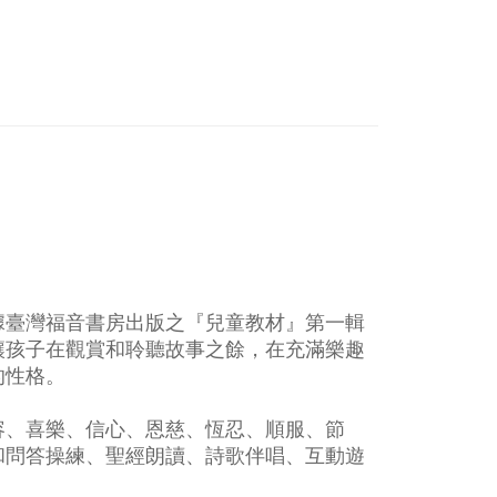
據臺灣福音書房出版之『兒童教材』第一輯
讓孩子在觀賞和聆聽故事之餘，在充滿樂趣
的性格。
容、喜樂、信心、恩慈、恆忍、順服、節
和
問答操練、
聖經朗讀、
詩歌伴唱、
互動遊