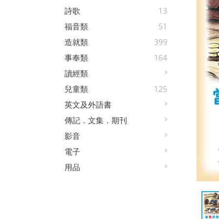
詩歌
13
福音類
51
造就類
399
事奉類
164
讀經類
兒童類
125
英文及外語書
傳記．文集．期刊
影音
電子
用品