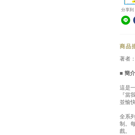
分享到
商品
著者
■ 簡
這是
『當
並愉
全系
制。
戲。