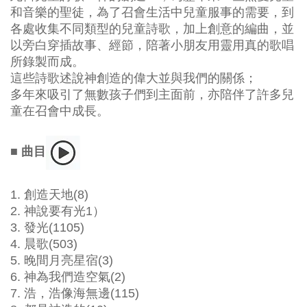
和音樂的聖徒，為了召會生活中兒童服事的需要，到
各處收集不同類型的兒童詩歌，加上創意的編曲，並
以旁白穿插故事、經節，陪著小朋友用靈用真的歌唱
所錄製而成。
這些詩歌述說神創造的偉大並與我們的關係；
多年來吸引了無數孩子們到主面前，亦陪伴了許多兒
童在召會中成長。
■ 曲目
1. 創造天地(8)
2. 神說要有光1）
3. 發光(1105)
4. 晨歌(503)
5. 晚間月亮星宿(3)
6. 神為我們造空氣(2)
7. 浩，浩像海無邊(115)