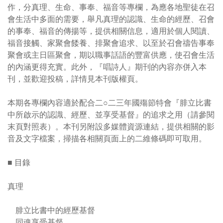
作，分真理、生命、事奉、福音等專欄，為應各地聖徒在召
會生活中多面的需要，舉凡真理的認識、生命的經歷、召會
的事奉、福音的傳揚等，提供相關信息，適用於個人閱讀、
福音接觸、家聚會餧養、排聚會追求、以至於召會禱告事奉
聚會或主日區聚會，期以職事話語的豐富供應，使召會生活
的內涵更得充實。此外，『唱詩人』期刊的內容亦併入本
刊，並歡迎投稿，詳情見本刊版權頁。
本期各專欄內容適於配合二○二三年國殤節特會『腓立比書
中所啟示的認識、經歷、並享受基督』的追求之用（請參閱
末頁對照表）。本刊另附設多媒體資源連結，提供相關的影
音及文字檔案，掃描各相關頁面上的二維條碼即可取用。
■ 目錄
真理
腓立比書中的經歷基督
同魂享受基督