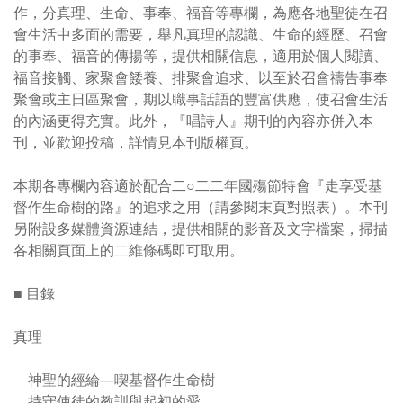
作，分真理、生命、事奉、福音等專欄，為應各地聖徒在召
會生活中多面的需要，舉凡真理的認識、生命的經歷、召會
的事奉、福音的傳揚等，提供相關信息，適用於個人閱讀、
福音接觸、家聚會餧養、排聚會追求、以至於召會禱告事奉
聚會或主日區聚會，期以職事話語的豐富供應，使召會生活
的內涵更得充實。此外，『唱詩人』期刊的內容亦併入本
刊，並歡迎投稿，詳情見本刊版權頁。
本期各專欄內容適於配合二○二二年國殤節特會『走享受基
督作生命樹的路』的追求之用（請參閱末頁對照表）。本刊
另附設多媒體資源連結，提供相關的影音及文字檔案，掃描
各相關頁面上的二維條碼即可取用。
■ 目錄
真理
神聖的經綸—喫基督作生命樹
持守使徒的教訓與起初的愛