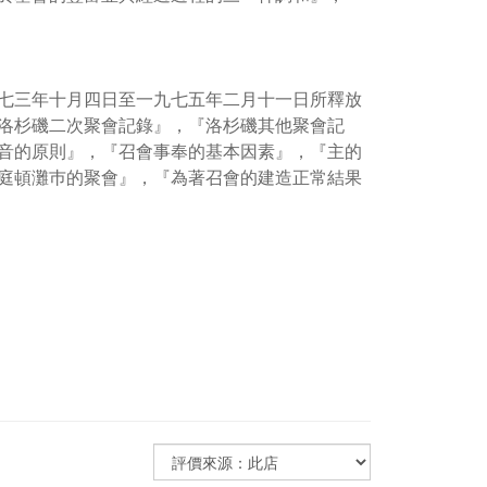
七三年十月四日至一九七五年二月十一日所釋放
洛杉磯二次聚會記錄』，『洛杉磯其他聚會記
音的原則』，『召會事奉的基本因素』，『主的
庭頓灘巿的聚會』，『為著召會的建造正常結果