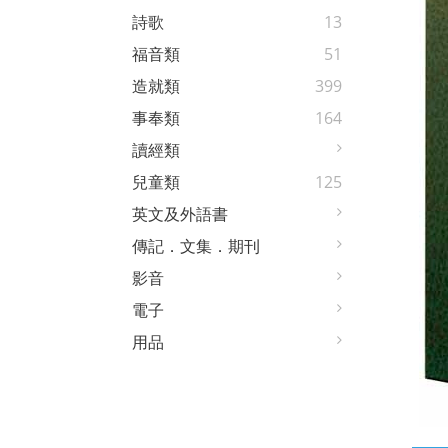
詩歌
13
福音類
51
造就類
399
事奉類
164
讀經類
兒童類
125
英文及外語書
傳記．文集．期刊
影音
電子
用品