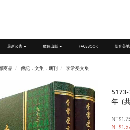
最新公告
數位出版
FACEBOOK
影音美地
部商品
傳記．文集．期刊
李常受文集
517
年（
NT$1,7
NT$1,5