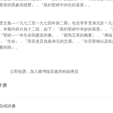
基督的異象與經歷』，『新約聖經中內住的基督』。
受文集—一九七三至一九七四年第二冊』包含李常受弟兄於一九
。本冊內容分為十二段，如下：『新約聖經中奇妙的基督』，『
『聖經—一本生命與建造的書』，『羅馬五章的概要』，『傳福
，『生命』，『與長老及負責弟兄的交通』，『在安那翰以及杭
養的路』。
立即按讚，加入臺灣福音書房粉絲專頁
評價
任何評價