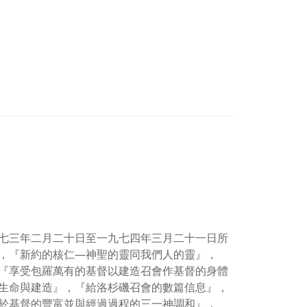
七三年二月二十日至一九七四年三月二十一日所
，『新約的核仁—神聖的靈同我們人的靈』，
『享受包羅萬有的基督以建造召會作基督的身體
生命與建造』，『給洛杉磯召會的數篇信息』，
於基督的豐富並與經過過程的三一神調和』，