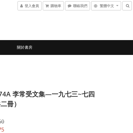
登入會員
購物車
聯絡我們
繁體中文
關於書房
3-74A 李常受文集—一九七三~七四
共二冊）
50
75