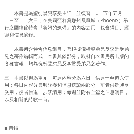
一 本書是為聖徒晨興享受主話，並復習二○二五年五月二
十三至二十六日，在美國亞利桑那州鳳凰城（Phoenix）舉
行之國殤節特會『新婦的豫備』的內容之用；包含綱目、經
節和信息摘錄。
二 本書所含特會信息綱目，乃根據倪柝聲弟兄及李常受弟
兄之著作編輯而成；本書其餘部分，取材自本書房所出版的
各種書報，均為倪柝聲弟兄及李常受弟兄之著作。
三 本書以週為單元，每週內容分為六日，供週一至週六使
用；每日內容分晨興餧養和信息選讀兩部分，前者供晨興享
受用，後者供進一步研讀用；每週並附有全篇之信息綱目，
以及相關的詩歌一首。
■ 目錄