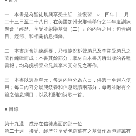
一 本書是為聖徒晨興享受主話，並復習二○二四年十二月
二十三日至二十八日，在美國加州安那翰舉行之半年度訓練
聚會『經歷、享受並彰顯基督（二）』的內容之用；包含綱
目、經節、和相關信息摘錄。
二 本書所含訓練綱要，乃根據倪柝聲弟兄及李常受弟兄之
著作編輯而成；本書其餘部分，取材自本書房所出版的各種
書報，均為倪柝聲弟兄與李常受弟兄之著作。
三 本書以週為單元，每週內容分為六日，供週一至週六使
用；每日內容分晨興餧養和信息選讀兩部分，每週並附有全
篇之信息綱目，以及相關的詩歌一首。
■ 目錄
第十九週 成形在信徒裏面的那一位
第二十週 接受、經歷並享受包羅萬有之基督作為包羅萬有