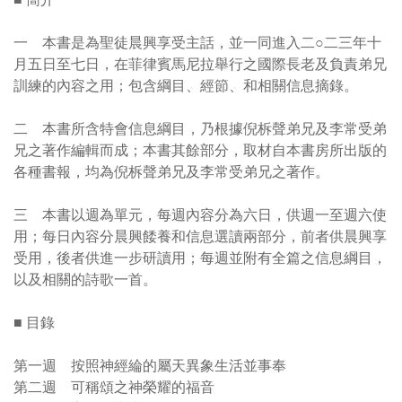
一 本書是為聖徒晨興享受主話，並一同進入二○二三年十
月五日至七日，在菲律賓馬尼拉舉行之國際長老及負責弟兄
訓練的內容之用；包含綱目、經節、和相關信息摘錄。
二 本書所含特會信息綱目，乃根據倪柝聲弟兄及李常受弟
兄之著作編輯而成；本書其餘部分，取材自本書房所出版的
各種書報，均為倪柝聲弟兄及李常受弟兄之著作。
三 本書以週為單元，每週內容分為六日，供週一至週六使
用；每日內容分晨興餧養和信息選讀兩部分，前者供晨興享
受用，後者供進一步研讀用；每週並附有全篇之信息綱目，
以及相關的詩歌一首。
■ 目錄
第一週 按照神經綸的屬天異象生活並事奉
第二週 可稱頌之神榮耀的福音