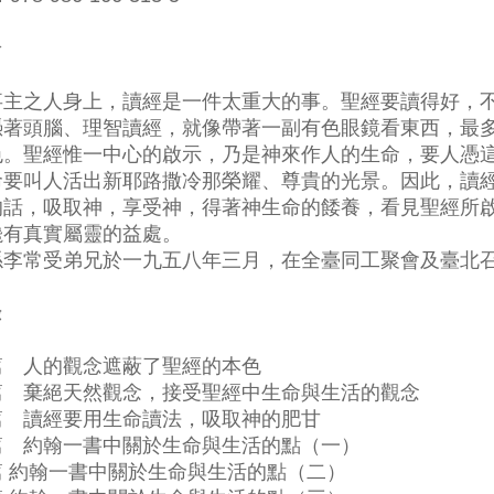
介
事主之人身上，讀經是一件太重大的事。聖經要讀得好，
憑著頭腦、理智讀經，就像帶著一副有色眼鏡看東西，最
色。聖經惟一中心的啟示，乃是神來作人的生命，要人憑
命要叫人活出新耶路撒冷那榮耀、尊貴的光景。因此，讀
的話，吸取神，享受神，得著神生命的餧養，看見聖經所
纔有真實屬靈的益處。
係李常受弟兄於一九五八年三月，在全臺同工聚會及臺北
錄
篇 人的觀念遮蔽了聖經的本色
篇 棄絕天然觀念，接受聖經中生命與生活的觀念
篇 讀經要用生命讀法，吸取神的肥甘
篇 約翰一書中關於生命與生活的點（一）
篇 約翰一書中關於生命與生活的點（二）