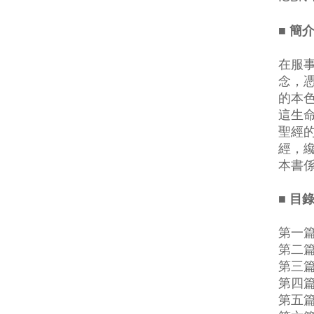
■ 簡
在服
念，
的本
這生
聖經
經，
本書
■ 目
第一
第二
第三
第四
第五