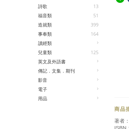
詩歌
13
福音類
51
造就類
399
事奉類
164
讀經類
兒童類
125
英文及外語書
傳記．文集．期刊
影音
電子
用品
商品
著者
ISBN：