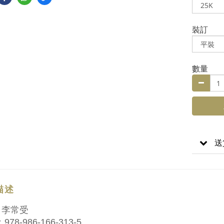
裝訂
數量
送
描述
：李常受
978-986-166-313-5