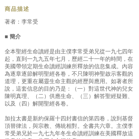
商品描述
著者：李常受
■ 簡介
全本聖經生命讀經是由主僕李常受弟兄從一九七四年
起，直到一九九五年七月，歷經二十一年的時間，在
美國帶領定期生命讀經訓練所釋放的信息集成。內容
為逐章逐節解明聖經各卷，不只陳明神聖啟示客觀的
道理，更重在屬靈生命主觀的經歷與應用。如著者所
說，這套信息的目的乃是：（一）對這世代神的兒女
陳明真理、（二）供應生命、（三）解答聖經疑難、
以及（四）解開聖經各卷。
加拉太書是新約保羅十四封書信的第四卷，說到基督
頂替律法，與宗教、傳統相對。全書共六章。主僕李
常受弟兄於一九七九年冬生命讀經訓練在美國釋放這