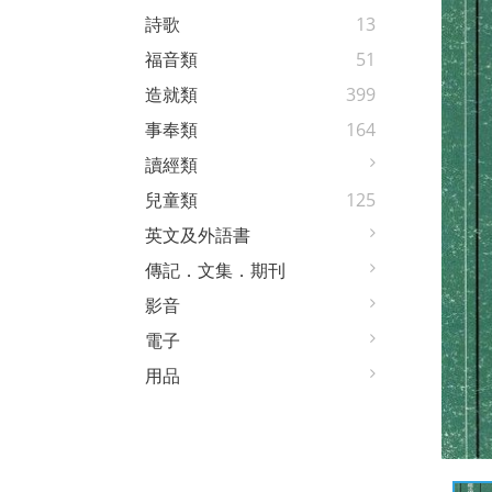
詩歌
13
福音類
51
造就類
399
事奉類
164
讀經類
兒童類
125
英文及外語書
傳記．文集．期刊
影音
電子
用品