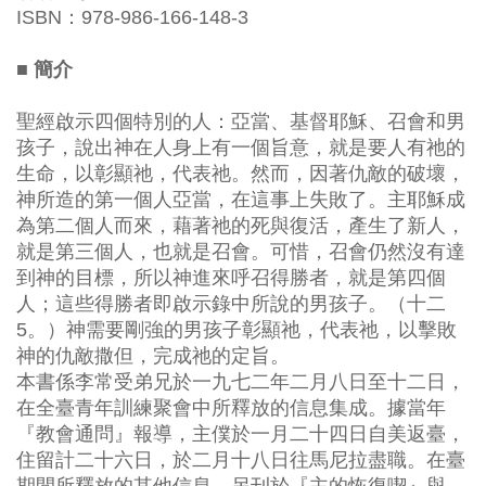
ISBN：978-986-166-148-3
■ 簡介
聖經啟示四個特別的人：亞當、基督耶穌、召會和男
孩子，說出神在人身上有一個旨意，就是要人有祂的
生命，以彰顯祂，代表祂。然而，因著仇敵的破壞，
神所造的第一個人亞當，在這事上失敗了。主耶穌成
為第二個人而來，藉著祂的死與復活，產生了新人，
就是第三個人，也就是召會。可惜，召會仍然沒有達
到神的目標，所以神進來呼召得勝者，就是第四個
人；這些得勝者即啟示錄中所說的男孩子。（十二
5。）神需要剛強的男孩子彰顯祂，代表祂，以擊敗
神的仇敵撒但，完成祂的定旨。
本書係李常受弟兄於一九七二年二月八日至十二日，
在全臺青年訓練聚會中所釋放的信息集成。據當年
『教會通問』報導，主僕於一月二十四日自美返臺，
住留計二十六日，於二月十八日往馬尼拉盡職。在臺