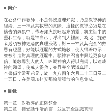
■ 簡介
在召會中作教師，不是傳授道理知識，乃是教導神的
經綸、三一神及其救恩的實際。這樣的教導必須是在
禱告的氣氛中，帶著如火挑旺起來的靈，將主話中的
靈和生命，就是神自己，呼出到人裡面。為此，施教
者必須被神經綸的真理浸透，對三一神及其完全的救
恩有經歷，好能以經歷的方式施教，使人得著啟示，
並被引進對真理的經歷中。願神在召會中興起更多忠
信、能教導別人的人，叫屬神的人得以完備，以達成
神的願望，使萬人得救，並且完全認識真理。
本書係李常受弟兄，於一九八四年六月二十三日及二
十五日，在美國加州安那翰所釋放的信息集成。
■ 目錄
第一章 對教導的正確領會
第二章 接受話作活的靈，並且完全認識真理