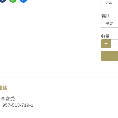
裝訂
數量
描述
：李常受
957-513-719-1
介