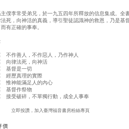
係主僕李常受弟兄，於一九五四年所釋放的信息集成。全
律法死，向神活的真義，導引聖徒認識神的救恩，乃是基
，而有正確的事奉。
錄
篇 不作善人，不作惡人，乃作神人
篇 向律法死，向神活
篇 基督是一切
篇 經歷真理的實際
篇 惟神能滿足人的內心
篇 基督作祭物
篇 接受破碎，不單獨行動，成全人事奉
立即按讚，加入臺灣福音書房粉絲專頁
評價