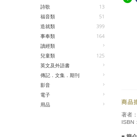
詩歌
13
福音類
51
造就類
399
事奉類
164
讀經類
兒童類
125
英文及外語書
傳記．文集．期刊
影音
電子
商品
用品
著者
ISBN：
■ 簡