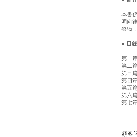
本書
明向
祭物
■ 目
第一
第二
第三
第四
第五
第六
第七
顧客