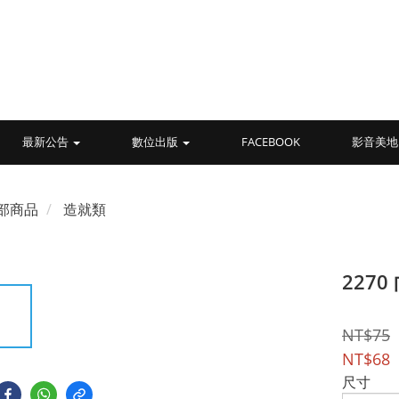
最新公告
數位出版
FACEBOOK
影音美地
部商品
造就類
227
NT$75
NT$68
尺寸