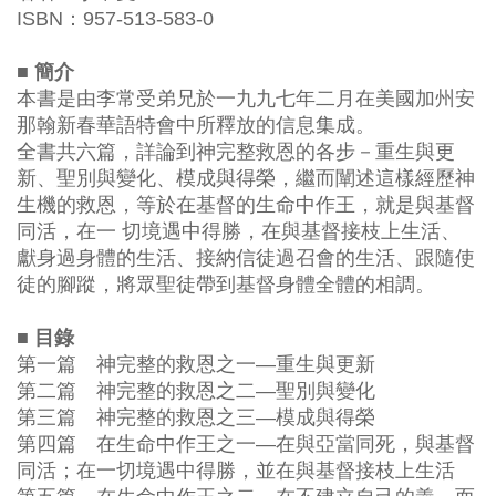
ISBN：957-513-583-0
■ 簡介
本書是由李常受弟兄於一九九七年二月在美國加州安
那翰新春華語特會中所釋放的信息集成。
全書共六篇，詳論到神完整救恩的各步－重生與更
新、聖別與變化、模成與得榮，繼而闡述這樣經歷神
生機的救恩，等於在基督的生命中作王，就是與基督
同活，在一 切境遇中得勝，在與基督接枝上生活、
獻身過身體的生活、接納信徒過召會的生活、跟隨使
徒的腳蹤，將眾聖徒帶到基督身體全體的相調。
■ 目錄
第一篇 神完整的救恩之一—重生與更新
第二篇 神完整的救恩之二—聖別與變化
第三篇 神完整的救恩之三—模成與得榮
第四篇 在生命中作王之一—在與亞當同死，與基督
同活；在一切境遇中得勝，並在與基督接枝上生活