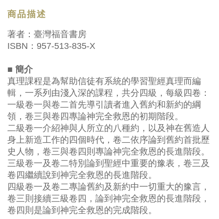
商品描述
著者：臺灣福音書房
ISBN：957-513-835-X
■ 簡介
真理課程是為幫助信徒有系統的學習聖經真理而編
輯，一系列由淺入深的課程，共分四級，每級四卷：
一級卷一與卷二首先導引讀者進入舊約和新約的綱
領，卷三與卷四專論神完全救恩的初期階段。
二級卷一介紹神與人所立的八種約，以及神在舊造人
身上新造工作的四個時代，卷二依序論到舊約首批歷
史人物，卷三與卷四則專論神完全救恩的長進階段。
三級卷一及卷二特別論到聖經中重要的豫表，卷三及
卷四繼續說到神完全救恩的長進階段。
四級卷一及卷二專論舊約及新約中一切重大的豫言，
卷三則接續三級卷四，論到神完全救恩的長進階段，
卷四則是論到神完全救恩的完成階段。