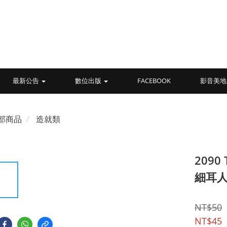
最新公告
數位出版
FACEBOOK
影音美地
部商品
造就類
2090 
細耳
NT$50
NT$45