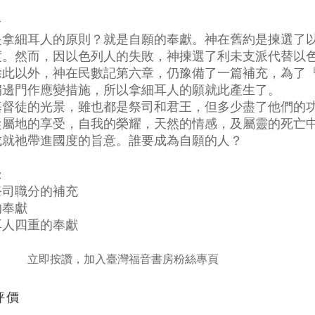
介
是拿細耳人的原則？就是自願的奉獻。神在舊約是揀選了
度。然而，因以色列人的失敗，神揀選了利未支派代替以
除此以外，神在民數記第六章，仍豫備了一篇補充，為了
扇邊門作應變措施，所以拿細耳人的願就此產生了。
基督徒的光景，雖也都是祭司和君王，但多少盡了他們的
從屬地的享受，自我的榮耀，天然的情感，及屬靈的死亡
成就祂帶進國度的旨意。誰要成為自願的人？
錄
祭司職分的補充
的奉獻
耳人四重的奉獻
立即按讚，加入臺灣福音書房粉絲專頁
評價