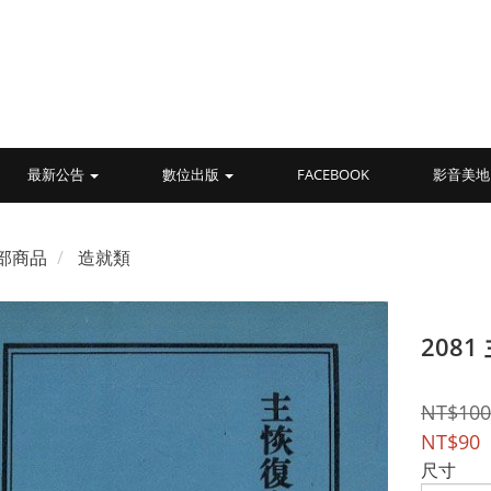
最新公告
數位出版
FACEBOOK
影音美地
部商品
造就類
208
NT$100
NT$90
尺寸