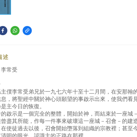
描述
：李常受
介
係主僕李常受弟兄於一九七六年十至十二月間，在安那翰
信息，將聖經中關於神心頭願望的事啟示出來，使我們看
乃是主今日的恢復。
中的啟示是一個完全的整體，開始於神，而結束於一座城
但曾盡其所能，作每一件事來破壞這一座城－召會－的建
。在使徒過去以後，召會開始墮落到組織的宗教裡；甚至
有清明的眼光，認識主的正路在那裡。