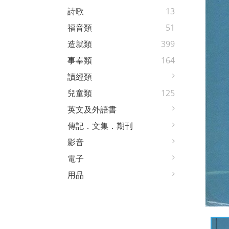
詩歌
13
福音類
51
造就類
399
事奉類
164
讀經類
兒童類
125
英文及外語書
傳記．文集．期刊
影音
電子
用品