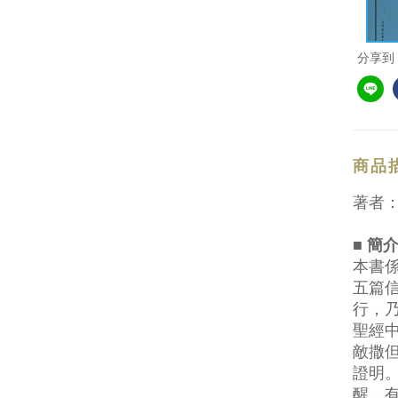
分享到
商品
著者
■ 簡
本書
五篇
行，
聖經
敵撒
證明
醒，