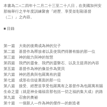
本書為二○二四年十二月二十三至二十八日，在美國加州安
那翰舉行之半年度訓練聚會『經歷、享受並彰顯基督
（二）』之內容。
■ 目錄
第一篇 大衛的後裔成為神的兒子
第二篇 基督作為釋放者以及使我們得勝有餘的那一位
第三篇 神的能力與神的智慧
第四篇 我們的靈食、我們的靈磐石、以及主筵席的內容
第五篇 基督作為神的像並作為寶貝
第六篇 神的恩典與包羅萬有的靈
第七篇 成形在信徒裏面的那一位
第八篇 接受、經歷並享受包羅萬有之基督作為包羅萬有賜
生命之靈（就是神全備福音那包括一切之福的集大成）的路
第九篇 召會的奧祕
第十篇 一個新人—作為神的傑作—的創造者