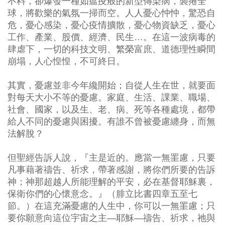
不料，卻爆發一種如瘟疫般的新型傳染病，襲捲全
球，將歡樂的氣氛一掃而空。人人憂心忡忡，驚恐自
危，憂心感染，憂心疫情擴散，憂心物資缺乏，憂心
工作、產業、股價、經濟、民生…。在這一波病毒的
肆虐下，一切的科技文明、繁榮富庶、道德理性瞬間
崩塌，人心惶惶，不可終日。
其實，憂慮並非今年纔開始；自從人生在世，就要面
對每天大小不等的憂慮。家庭、生活、課業、職場、
社會、國家，以及生、老、病、死等各種處境，都帶
給人不同的憂慮與困擾。有誰不曾被憂慮纏身，而無
法解脫？
但聖經告訴人說，『主是近的。應當一無罣慮，只要
凡事藉著禱告、祈求，帶著感謝，將你們所要的告訴
神；神那超越人所能理解的平安，必在基督耶穌裏，
保衛你們的心懷意念。』（腓立比書四章五至七
節。）在這充滿憂慮的人生中，你可以一無罣慮；只
要你願意向這位宇宙之主—耶穌—禱告、祈求，祂與