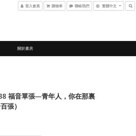
登入會員
購物車
聯絡我們
繁體中文
關於書房
4-38 福音單張—青年人，你在那裏
一百張）