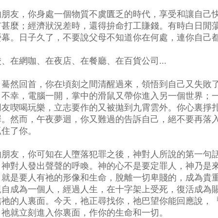
的朋友，你身處一個物質不虞匱乏的時代，享受和讓自己
有甚麼；經濟狀況差時，還得拚命打工賺錢。有時白日閒
螢幕。日子久了，不要說父母不知道你在何處，連你自己
、在網咖、在夜店、在餐廳、在百貨公司...
，驀然回首，你在頃刻之間清醒過來，領悟到自己又失敗
。不幸，電腦一開，掌中的滑鼠又帶你進入另一個世界；
朋友喫喝玩樂，立志要作的又被拋到九霄雲外。你心裏掙
罪。然而，午夜夢迴，你又難過的告訴自己，絕不要再落
抓住了你。
的朋友，你可知在人墮落犯罪之後，神對人所說的第一句
？神對人發出聲聲的呼喚。神的心不是要定罪人，神乃是
，就是要人有祂的形像和生命，脫離一切卑賤的，成為貴
親自成為一個人，經過人生，在十字架上受死，復活成為
信祂的人裏面。今天，祂正尋找你，祂巴望你能回應說，
』祂就立刻進入你裏面，作你的生命和一切。