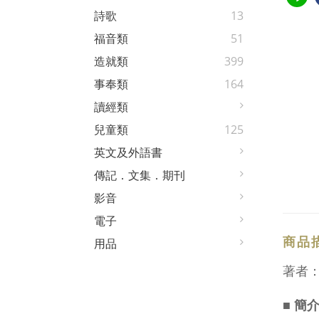
詩歌
13
福音類
51
造就類
399
事奉類
164
讀經類
兒童類
125
英文及外語書
傳記．文集．期刊
影音
電子
商品
用品
著者
■ 簡