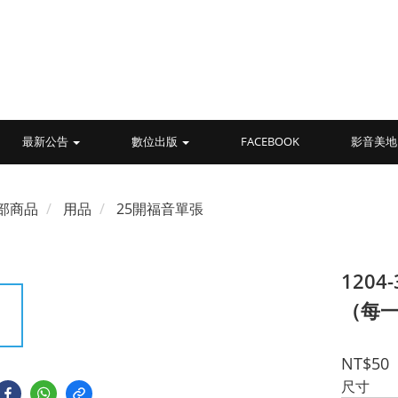
最新公告
數位出版
FACEBOOK
影音美地
部商品
用品
25開福音單張
120
（每
NT$50
尺寸