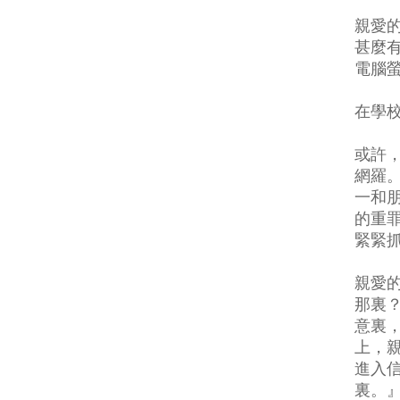
親愛
甚麼
電腦
在學校
或許
網羅
一和
的重
緊緊
親愛
那裏
意裏
上，
進入
裏。