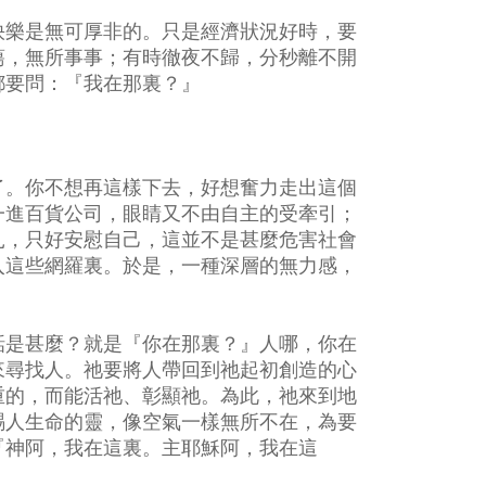
快樂是無可厚非的。只是經濟狀況好時，要
蕩，無所事事；有時徹夜不歸，分秒離不開
都要問：『我在那裏？』
了。你不想再這樣下去，好想奮力走出這個
一進百貨公司，眼睛又不由自主的受牽引；
扎，只好安慰自己，這並不是甚麼危害社會
入這些網羅裏。於是，一種深層的無力感，
話是甚麼？就是『你在那裏？』人哪，你在
來尋找人。祂要將人帶回到祂起初創造的心
重的，而能活祂、彰顯祂。為此，祂來到地
賜人生命的靈，像空氣一樣無所不在，為要
『神阿，我在這裏。主耶穌阿，我在這