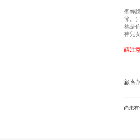
聖經
節。
祂是
神兒
請注
顧客
尚未有