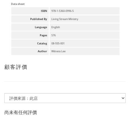
Data sheet
ISBN
978-1-5360-0996-5
Published By
Living Stream Ministry
Language
English
Pages
576
Catalog
08-935-001
Author
Witness Lee
顧客評價
尚未有任何評價