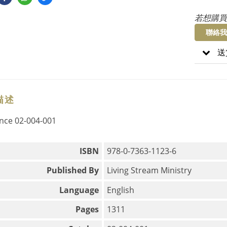
若想購買
聯絡我
送
描述
ence
02-004-001
ISBN
978-0-7363-1123-6
Published By
Living Stream Ministry
Language
English
Pages
1311