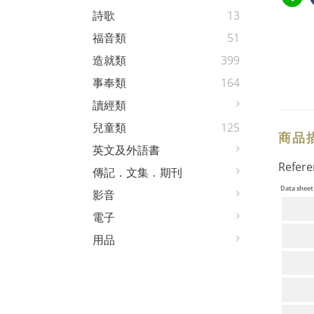
詩歌
13
福音類
51
造就類
399
事奉類
164
讀經類
兒童類
125
商品
英文及外語書
Refer
傳記．文集．期刊
Data sheet
影音
電子
用品