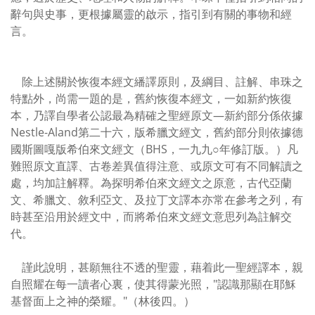
辭句與史事，更根據屬靈的啟示，指引到有關的事物和經
言。
除上述關於恢復本經文繙譯原則，及綱目、註解、串珠之
特點外，尚需一題的是，舊約恢復本經文，一如新約恢復
本，乃譯自學者公認最為精確之聖經原文—新約部分係依據
Nestle-Aland第二十六，版希臘文經文，舊約部分則依據德
國斯圖嘎版希伯來文經文（BHS，一九九○年修訂版。）凡
難照原文直譯、古卷差異值得注意、或原文可有不同解讀之
處，均加註解釋。為探明希伯來文經文之原意，古代亞蘭
文、希臘文、敘利亞文、及拉丁文譯本亦常在參考之列，有
時甚至沿用於經文中，而將希伯來文經文意思列為註解交
代。
謹此說明，甚願無往不透的聖靈，藉着此一聖經譯本，親
自照耀在每一讀者心裏，使其得蒙光照，"認識那顯在耶穌
基督面上之神的榮耀。"（林後四。）