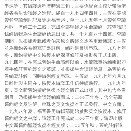
串珠等，其編譯過程歷時逾三旬，主要係配合主僕所帶領聖
經各卷生命讀經之進程。緣自一九七四年四月，主僕在美國
帶領查讀創世記及馬太福音起，至一九九五年七月帶領查讀
雅歌，歷經二十二載，完成全部聖經之生命讀經；該查讀記
錄經編輯為生命讀經信息出版，共一千九百八十四篇。查讀
期間，先根據希臘或希伯來原文將經文逐卷重新繙譯；主僕
並為新約各卷撰寫詳盡註解，編列綱目與串珠。一九八七年
冬，新約聖經中文恢復本經深度修訂及校勘後正式出版。一
九九四年，在完成舊約生命讀經以前，水流職事站編輯部即
着手修訂舊約經文之英譯，並根據生命讀經信息，為舊約各
卷編寫註解，同時編列經文串珠。主僕於一九九七年六月九
日離世與主同在，恢復本編譯工作仍持續進行。一九九九年
夏，英文新舊約聖經恢復本經文版正式出版，其中包含各卷
綱目，乃根據生命讀經編輯而成；二○○三年冬，含全部新
舊約經文及註解、串珠之英文恢復本正式發行。中文方面，
一九九八年夏，福音書房編輯部開始參照英文恢復本，修訂
舊約經文之中譯，譯經工作完成於二○○三年夏，隨即出版
中文新舊約聖經恢復本經文版；二○○五年秋，舊約註解譯