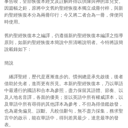
事告竣，全部恢復本經文及註解終得以供陳與神的眾兒女。
因篇幅之鉅，原將中文舊約聖經恢復本獨立成冊付梓，與新
約聖經恢復本分為兩冊印行；今又將二者合為一冊，俾便同
時使用。
舊約聖經恢復本之編譯，仍遵循新約聖經恢復本編譯之指導
原則，如新約聖經恢復本簡說中所清晰說明者。今特將該簡
說載錄如下：
簡說
繙譯聖經，歷代是逐漸進步的。慣例總是承先啟後，後者
借助於先者，進而更有所見。本新約聖經恢復本，乃以華語
中最通行的國語和合本為參照，盡力保留其語體、節奏、以
及人地名音譯，各面的優美；並以英語中所有權威譯本，以
及華語中所有尋得的其他譯本為參考，不但為得借鑑啟發，
也為避免偏見、誤斷。凡較佳辭句，無不盡力採集，務求聖
言中的啟示，能在華語中，得到差異最少，達意最準的發
表。