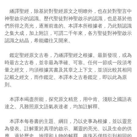
繙譯聖經，除基於對聖經原文之明瞭外，也在於對聖言中
神聖啟示的認識。歷代聖徒對神聖啟示的認識，也是基於他
們所得之亮光，逐漸前進的。本譯本所根據者，乃此類認識
之集大成，加上附註，可謂二千年來，各方聖徒對神聖啟示
認識之結晶，希能繼往又開來。
鑑定聖經原文古卷，乃繙譯聖經之根據。最新發現，或為
時最古之古卷，並非最為準確、可靠。任何一節或一段須考
量之經文，均須根據其書及其章之上下文，並須比較其相同
記載之經文，而作鑑定。本譯本之古卷鑑定，即以此為原
則。
本譯本竭盡所能，探究原文精意，用中肯、淺順之國語表
達之。凡難照原文語氣表達者，均加註解釋。
本譯本每卷書的主題、綱目，乃以史事為根據，並以靈意
為發表。註解重於真理的啟示、屬靈的亮光、以及生命的供
應，過於歷史、地理和人物的解釋。串珠不僅指引到相同的