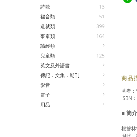
詩歌
13
福音類
51
造就類
399
事奉類
164
讀經類
兒童類
125
英文及外語書
傳記．文集．期刊
商品
影音
著者：
電子
ISBN：
用品
■ 簡
根據林
因此，