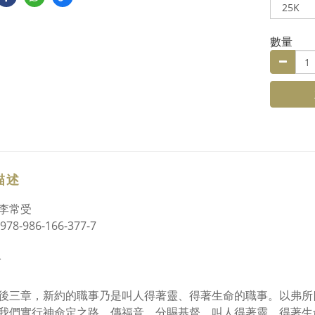
數量
描述
李常受
978-986-166-377-7
介
後三章，新約的職事乃是叫人得著靈、得著生命的職事。以弗所
我們實行神命定之路，傳福音，分賜基督，叫人得著靈、得著生