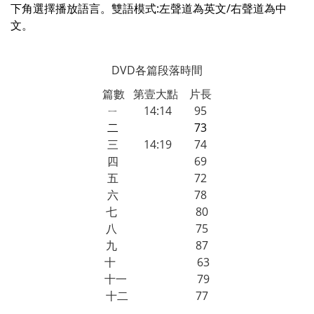
下角選擇播放語言。雙語模式:左聲道為英文/右聲道為中
文。
DVD各篇段落時間
篇數 第壹大點 片長
ㄧ 14:14 95
二 73
三 14:19 74
四 69
五
72
六 78
七
80
八 75
九 87
十
63
十一
79
十二 77