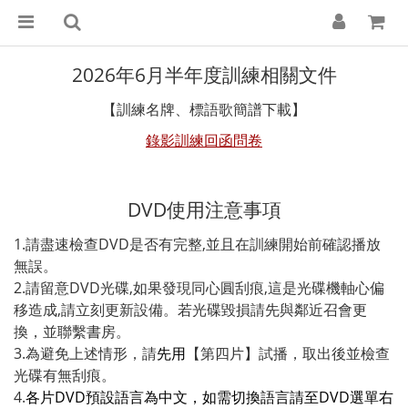
2026年6月半年度訓練相關文件
【訓練名牌、標語歌簡譜下載】
錄影訓練回函問卷
DVD使用注意事項
1.請盡速檢查DVD是否有完整,並且在訓練開始前確認播放
無誤。
2.請留意DVD光碟,如果發現同心圓刮痕,這是光碟機軸心偏
移造成,請立刻更新設備。若光碟毀損請先與鄰近召會更
換，並聯繫書房。
3.為避免上述情形，請
先用
【第四片】試播，取出後並檢查
光碟有無刮痕。
4.
各片DVD預設語言為中文，如需切換語言請至DVD選單右